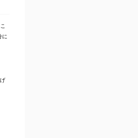
ここ
分に
げ