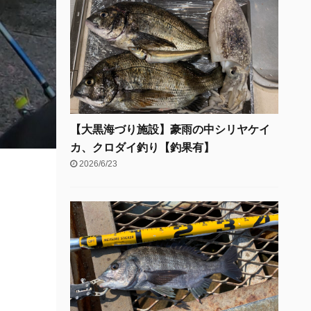
【大黒海づり施設】豪雨の中シリヤケイ
カ、クロダイ釣り【釣果有】
2026/6/23