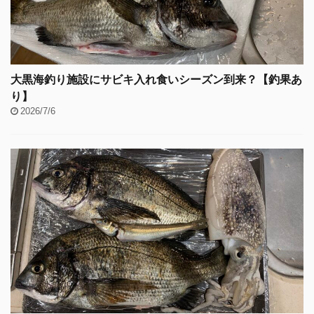
大黒海釣り施設にサビキ入れ食いシーズン到来？【釣果あ
り】
2026/7/6