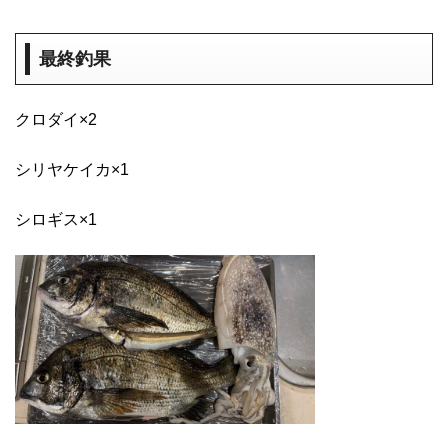
最終釣果
クロダイ×2
シリヤケイカ×1
シロギス×1