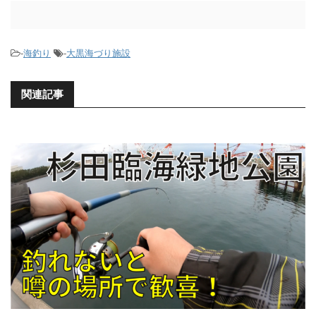
-
海釣り
-
大黒海づり施設
関連記事