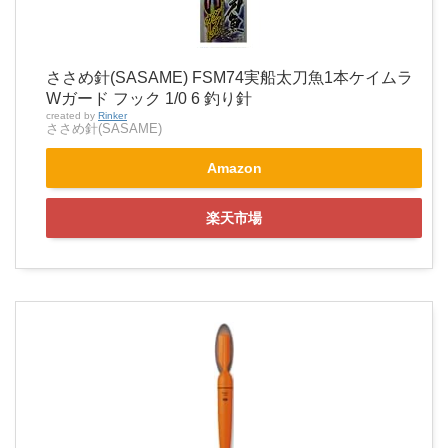
ささめ針(SASAME) FSM74実船太刀魚1本ケイムラ
Wガード フック 1/0 6 釣り針
created by
Rinker
ささめ針(SASAME)
Amazon
楽天市場