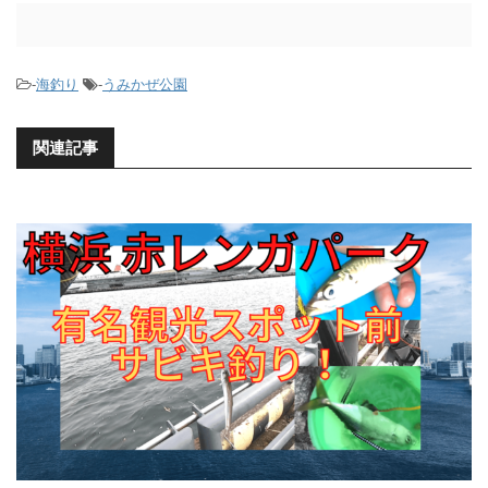
-
海釣り
-
うみかぜ公園
関連記事