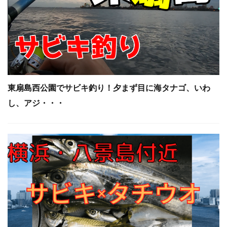
東扇島西公園でサビキ釣り！夕まず目に海タナゴ、いわ
し、アジ・・・