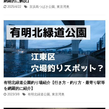
網羅的に解説】
2025/4/22
京浜島つばさ公園
,
東京湾奥
有明北緑道公園釣り場紹介【行き方・釣り方・最寄り駅等
を網羅的に紹介】
2023/3/8
有明北緑道公園
,
東京湾奥