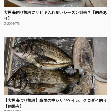
大黒海釣り施設にサビキ入れ食いシーズン到来？【釣果あ
り】
2026/7/6
【大黒海づり施設】豪雨の中シリヤケイカ、クロダイ釣り
【釣果有】