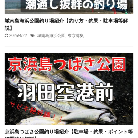
城南島海浜公園釣り場紹介【釣り方・釣果・駐車場等解
説】
2025/4/22
城南島海浜公園
,
東京湾奥
京浜島つばさ公園釣り場紹介【駐車場・釣果・ポイント等