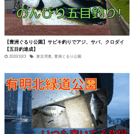
【豊洲ぐるり公園】サビキ釣りでアジ、サバ、クロダイ
【五目釣達成】
2020/10/3
東京湾奥
,
豊洲ぐるり公園