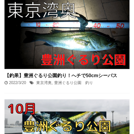
【釣果】豊洲ぐるり公園釣り！へチで50cmシーバス
2022/3/20
東京湾奥
,
豊洲ぐるり公園 釣り