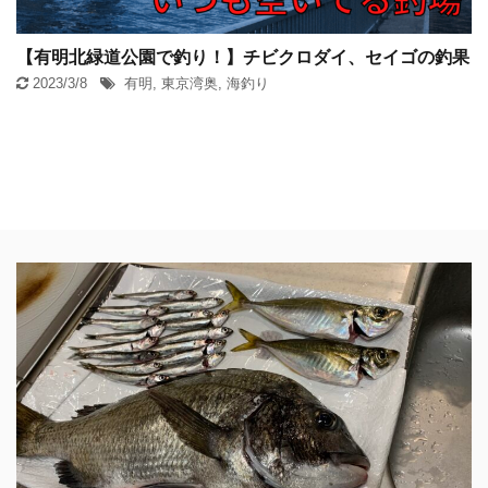
【有明北緑道公園で釣り！】チビクロダイ、セイゴの釣果
2023/3/8
有明
,
東京湾奥
,
海釣り