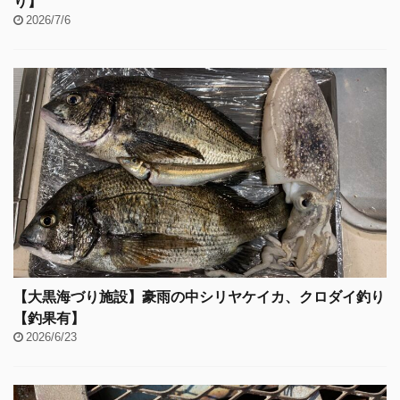
り】
2026/7/6
【大黒海づり施設】豪雨の中シリヤケイカ、クロダイ釣り
【釣果有】
2026/6/23