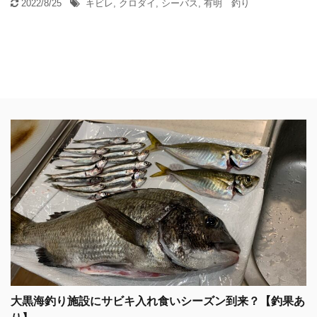
2022/8/25
キビレ
,
クロダイ
,
シーバス
,
有明 釣り
大黒海釣り施設にサビキ入れ食いシーズン到来？【釣果あ