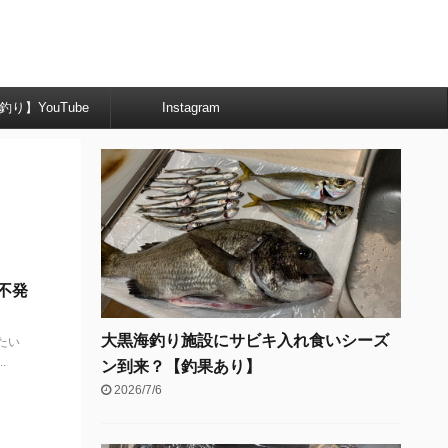
釣り】YouTube
Instagram
不発
大黒海釣り施設にサビキ入れ食いシーズ
たい
.
ン到来？【釣果あり】
2026/7/6