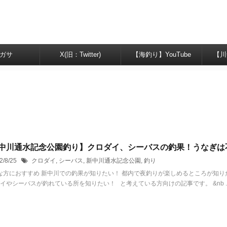
ガサ
X(旧：Twitter)
【海釣り】YouTube
【川
中川通水記念公園釣り】クロダイ、シーバスの釣果！うなぎは
2/8/25
クロダイ
,
シーバス
,
新中川通水記念公園
,
釣り
方におすすめ 新中川での釣果が知りたい！ 都内で夜釣りが楽しめるところが知り
イやシーバスが釣れている所を知りたい！ と考えている方向けの記事です。 &nb ..