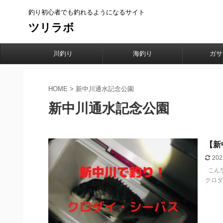
釣り初心者でも釣れるようになるサイト
ツリラボ
川釣り
海釣り
ガサ
HOME
>
新中川通水記念公園
新中川通水記念公園
【新
202
こんな
クロダ