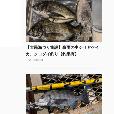
【大黒海づり施設】豪雨の中シリヤケイ
カ、クロダイ釣り【釣果有】
2026/6/23