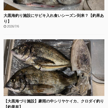
大黒海釣り施設にサビキ入れ食いシーズン到来？【釣果あ
り】
2026/7/6
【大黒海づり施設】豪雨の中シリヤケイカ、クロダイ釣り
【釣果有】